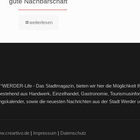
gute Nachbarschaft
weiterlesen
“WERDER-Life - Das Stadtmagazin, bieten wir hier die Möglichkeit I
bestehend aus Handwerk, Einzelhandel, Gastronomie, Tourismusinfor
ltungskalender, sowie die neuesten Nachrichten aus der Stadt Werde
w.creartivo.de
|
Impressum
|
Datenschutz