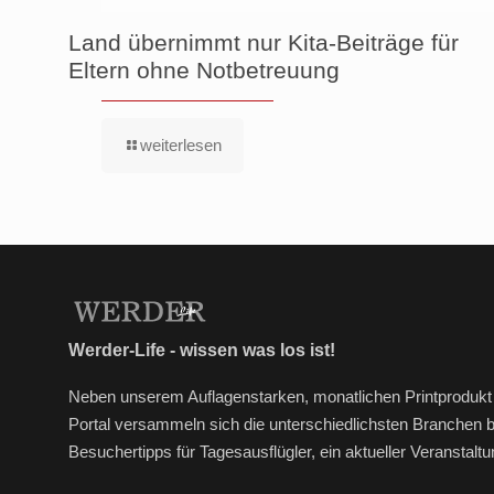
Land übernimmt nur Kita-Beiträge für
Eltern ohne Notbetreuung
weiterlesen
Werder-Life - wissen was los ist!
Neben unserem Auflagenstarken, monatlichen Printprodukt 
Portal versammeln sich die unterschiedlichsten Branchen 
Besuchertipps für Tagesausflügler, ein aktueller Veransta