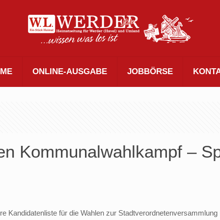
ME
ONLINE-AUSGABE
JOBBÖRSE
KONT
den Kommunalwahlkampf – Spit
re Kandidatenliste für die Wahlen zur Stadtverordnetenversammlung 