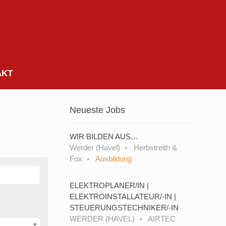
AKT
Neueste Jobs
WIR BILDEN AUS…
Werder (Havel)
Herbstreith &
Fox
Ausbildung
ELEKTROPLANER/IN |
ELEKTROINSTALLATEUR/-IN |
STEUERUNGSTECHNIKER/-IN
WERDER (HAVEL)
AIRTEC