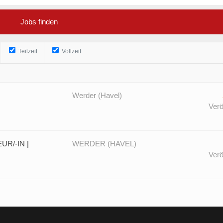
Teilzeit
Vollzeit
Werder (Havel)
Verö
R/-IN |
WERDER (HAVEL)
Verö