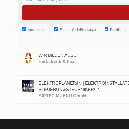
Ausbildung
Freiberuflich/Freelance
Praktikum
WIR BILDEN AUS…
Herbstreith & Fox
ELEKTROPLANER/IN | ELEKTROINSTALLATEU
STEUERUNGSTECHNIKER/-IN
AIRTEC MUEKU GmbH