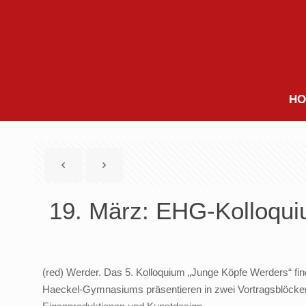
HO
19. März: EHG-Kolloqu
(red) Werder. Das 5. Kolloquium „Junge Köpfe Werders“ fi
Haeckel-Gymnasiums präsentieren in zwei Vortragsblöcken