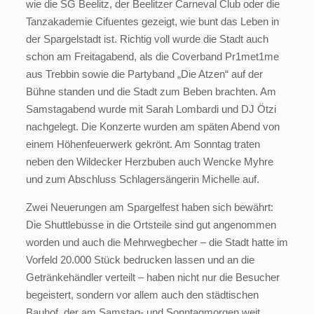
wie die SG Beelitz, der Beelitzer Carneval Club oder die
Tanzakademie Cifuentes gezeigt, wie bunt das Leben in
der Spargelstadt ist. Richtig voll wurde die Stadt auch
schon am Freitagabend, als die Coverband Pr1met1me
aus Trebbin sowie die Partyband „Die Atzen“ auf der
Bühne standen und die Stadt zum Beben brachten. Am
Samstagabend wurde mit Sarah Lombardi und DJ Ötzi
nachgelegt. Die Konzerte wurden am späten Abend von
einem Höhenfeuerwerk gekrönt. Am Sonntag traten
neben den Wildecker Herzbuben auch Wencke Myhre
und zum Abschluss Schlagersängerin Michelle auf.
Zwei Neuerungen am Spargelfest haben sich bewährt:
Die Shuttlebusse in die Ortsteile sind gut angenommen
worden und auch die Mehrwegbecher – die Stadt hatte im
Vorfeld 20.000 Stück bedrucken lassen und an die
Getränkehändler verteilt – haben nicht nur die Besucher
begeistert, sondern vor allem auch den städtischen
Bauhof, der am Samstag- und Sonntagmorgen weit