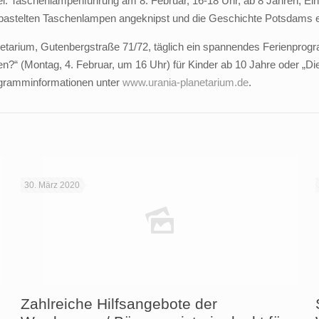
 frei. Taschenlampenführung am 8. Februar, 16-18 Uhr, ab 8 Jahren, Ein
bastelten Taschenlampen angeknipst und die Geschichte Potsdams e
tarium, Gutenbergstraße 71/72, täglich ein spannendes Ferienprogr
“ (Montag, 4. Februar, um 16 Uhr) für Kinder ab 10 Jahre oder „Die 
ogramminformationen unter
www.urania-planetarium.de
.
30. März 2020
Zahlreiche Hilfsangebote der