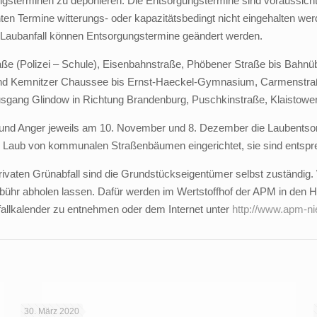
gsterminen zu deponieren. Die Entsorgungstermine sind voraussichtl
en Termine witterungs- oder kapazitätsbedingt nicht eingehalten wer
 Laubanfall können Entsorgungstermine geändert werden.
e (Polizei – Schule), Eisenbahnstraße, Phöbener Straße bis Bahnüb
und Kemnitzer Chaussee bis Ernst-Haeckel-Gymnasium, Carmenstraß
sgang Glindow in Richtung Brandenburg, Puschkinstraße, Klaistower
ße und Anger jeweils am 10. November und 8. Dezember die Laubentsor
s Laub von kommunalen Straßenbäumen eingerichtet, sie sind entsp
privaten Grünabfall sind die Grundstückseigentümer selbst zuständig.
bühr abholen lassen. Dafür werden im Wertstoffhof der APM in den 
allkalender zu entnehmen oder dem Internet unter
http://www.apm-n
30. März 2020