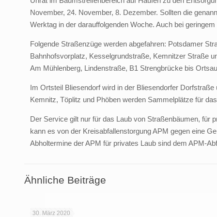
Unrat im Baumstreifenbereich auf Haufen zu den Entsorgun
November, 24. November, 8. Dezember. Sollten die genannt
Werktag in der darauffolgenden Woche. Auch bei geringem
Folgende Straßenzüge werden abgefahren: Potsdamer Straß
Bahnhofsvorplatz, Kesselgrundstraße, Kemnitzer Straße 
Am Mühlenberg, Lindenstraße, B1 Strengbrücke bis Ortsau
Im Ortsteil Bliesendorf wird in der Bliesendorfer Dorfstra
Kemnitz, Töplitz und Phöben werden Sammelplätze für da
Der Service gilt nur für das Laub von Straßenbäumen, für 
kann es von der Kreisabfallenstorgung APM gegen eine Ge
Abholtermine der APM für privates Laub sind dem APM-Abf
Ähnliche Beiträge
30. März 2020