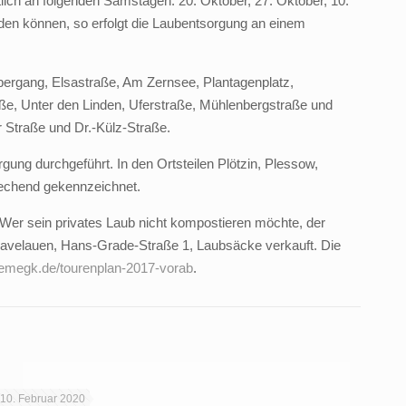
ich an folgenden Samstagen: 20. Oktober, 27. Oktober, 10.
den können, so erfolgt die Laubentsorgung an einem
ergang, Elsastraße, Am Zernsee, Plantagenplatz,
e, Unter den Linden, Uferstraße, Mühlenbergstraße und
 Straße und Dr.-Külz-Straße.
gung durchgeführt. In den Ortsteilen Plötzin, Plessow,
rechend gekennzeichnet.
 Wer sein privates Laub nicht kompostieren möchte, der
Havelauen, Hans-Grade-Straße 1, Laubsäcke verkauft. Die
iemegk.de/tourenplan-2017-vorab
.
10. Februar 2020