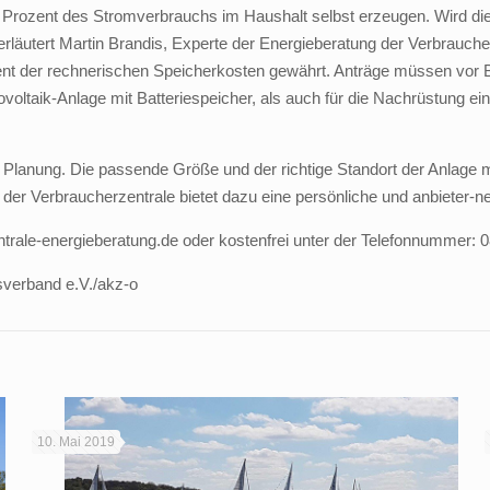
0 Prozent des Stromverbrauchs im Haushalt selbst erzeugen. Wird die 
rläutert Martin Brandis, Experte der Energieberatung der Verbraucher
t der rechnerischen Speicherkosten gewährt. Anträge müssen vor Beg
ovoltaik-Anlage mit Batteriespeicher, als auch für die Nachrüstung ei
en Planung. Die passende Größe und der richtige Standort der Anlage m
g der Verbraucherzentrale bietet dazu eine persönliche und anbieter-n
trale-energieberatung.de oder kostenfrei unter der Telefonnummer: 
esverband e.V./akz-o
10. Mai 2019