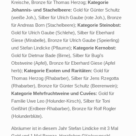
Kreische, Bronze für Thomas Herzog;
Kategorie
Johannis- und Stachelbeere:
Gold für Günter Schultz
(weiße Joh.), Silber für Ulrich Gaube (rote Joh.), Bronze
für Andreas Born (Stachelbeere);
Kategorie Steinobst:
Gold für Ulrich Gaube (Schlehe), Silber für Eberhard
Giese (Mirabelle), Bronze für Ulrich Gaube (Speierling)
und Stefan Lindicke (Pflaume);
Kategorie Kernobst:
Gold für Dietmar Bade (Birne), Silber für Bugi’s
Obstweine (Apfel), Bronze für Eberhard Giese (Apfel
herb);
Kategorie Exoten und Raritäten:
Gold für
Thomas Herzog (Rhabarber), Silber für Jens Rzegotta
(Rhabarber), Bronze für Günter Schultz (Beerenwein);
Kategorie Mehrfruchtweine und Cuvées:
Gold für
Familie Uwe Leo (Holunder-Kirsch), Silber für Toni
Geißhirt (Erdbeer-Rhabarber), Bronze für Rolf Rogler
(Holunderblüte).
Abräumer ist in diesem Jahr Stefan Lindicke mit 3 Mal
Gold und 1 Mal Bronze. Herzlichen Glückwunsch!