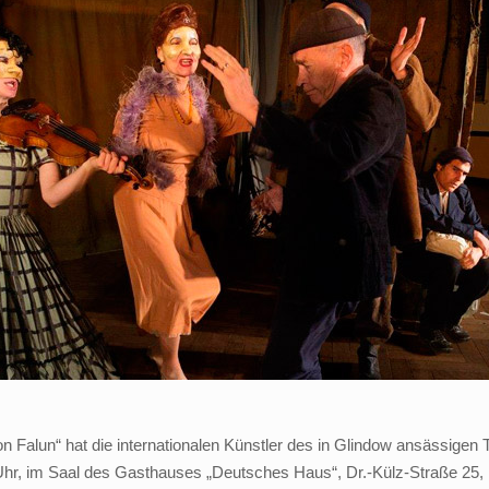
n Falun“ hat die internationalen Künstler des in Glindow ansässigen
 Uhr, im Saal des Gasthauses „Deutsches Haus“, Dr.-Külz-Straße 25,