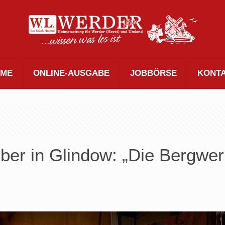
ME
ONLINE-AUSGABE
JOBBÖRSE
KONT
er in Glindow: „Die Bergwer