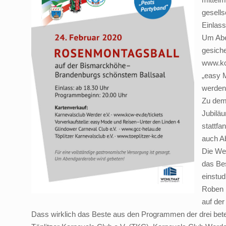
gesells
Einlass
Um Abe
gesiche
www.kcw
„easy 
werden
Zu dem
Jubilä
stattfa
auch A
Die Wer
das Be
einstud
Roben 
auf de
Dass wirklich das Beste aus den Programmen der drei betei