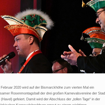
 Februar 2020 wird auf der Bismarckhöhe zum vierten Mal ein
samer Rosenmontagsball der drei großen Karnevalsvereine der Stad
(Havel) gefeiert. Damit wird der Abschluss der „tollen Tage“ in der
märkischen Karnevalshochburg erneut zu einem wichtigen