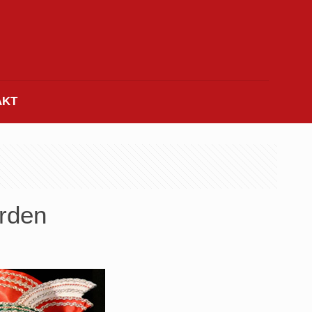
AKT
arden