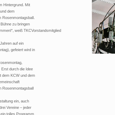
m Hintergrund. Mit
“ und dem
 am Rosenmontagsball.
 Bühne zu bringen
ammen!“, weiß TKCVorstandsmitglied
Jahren auf ein
ag), gefeiert wird in
 Rosenmontag,
Erst durch die Idee
 mit dem KCW und dem
emeinschaft
len Rosenmontagsball
taltung ein, auch
rei Vereine – jeder
d ein tolles Programm