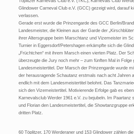
Töplitzer Karnevals Club e.V. (TKC), Karnevals Club Werd
Glindower Carneval Club e.V. (GCC) gezeigt wird, darauf 
verlassen.
Gerade erst wurde die Prinzengarde des GCC Berlin/Bran
Landesmeister, die Kleinen aus der Garde der „Kirschblüten
ihrer Altersgruppe beim Marschtanz und Vizemeister im S
Turnier in Eggersdorf/Petershagen erkämpfte sich die Gli
„Früchtchen“ mit ihrem Marsch einen vierten Platz. Der S
überzeugte die Jury noch mehr – zum fünften Mal in Folge
Landesmeistertitel. Der Marsch der Prinzengarde wurde mit 
der herausragende Schautanz erstmals nach acht Jahren a
endlich mit dem Landesmeistertitel belohnt. Das Tanzmarie
sich den Vizemeistertitel. Motivierende Erfolge gab es ebe
Karnevalsclub Werder 1961 e.V. zu bejubeln. Im Paartanz s
und Florian den Landesmeistertitel, die Showtanzgruppe er
dritten Platz.
60 Töplitzer, 170 Werderaner und 153 Glindower zählen die 