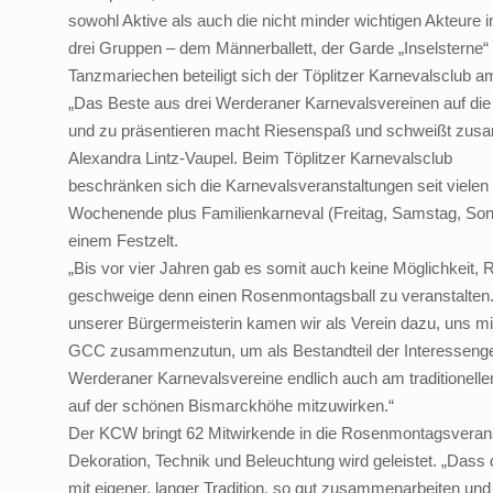
sowohl Aktive als auch die nicht minder wichtigen Akteure i
drei Gruppen – dem Männerballett, der Garde „Inselsterne
Tanzmariechen beteiligt sich der Töplitzer Karnevalsclub
„Das Beste aus drei Werderaner Karnevalsvereinen auf die
und zu präsentieren macht Riesenspaß und schweißt zus
Alexandra Lintz-Vaupel. Beim Töplitzer Karnevalsclub
beschränken sich die Karnevalsveranstaltungen seit vielen 
Wochenende plus Familienkarneval (Freitag, Samstag, Sonnt
einem Festzelt.
„Bis vor vier Jahren gab es somit auch keine Möglichkeit,
geschweige denn einen Rosenmontagsball zu veranstalten. 
unserer Bürgermeisterin kamen wir als Verein dazu, uns
GCC zusammenzutun, um als Bestandteil der Interesseng
Werderaner Karnevalsvereine endlich auch am traditionel
auf der schönen Bismarckhöhe mitzuwirken.“
Der KCW bringt 62 Mitwirkende in die Rosenmontagsverans
Dekoration, Technik und Beleuchtung wird geleistet. „Dass d
mit eigener, langer Tradition, so gut zusammenarbeiten un