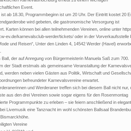
chaftlichen Event.
 ist ab 18.30, Programmbeginn ist um 20 Uhr. Der Eintritt kostet 20 E
ndgarderobe wird gebeten, die gastronomische Versorgung ist
rt. Karten können bei allen teilnehmenden Vereinen, online unter https
-ev.de/karnevalsclub-werder/tickets/ oder in der Vorverkaufsstelle 
Mode und Reisen“, Unter den Linden 4, 14542 Werder (Havel) erworb
.
 Ball, der auf Anregung von Bürgermeisterin Manuela Saß zum 700.
um der Stadt erstmals als gemeinsame Veranstaltung der Karnevalsv
nd, werden neben vielen Gästen aus Politik, Wirtschaft und Gesellsch
bordnungen befreundeter Karnevalsvereine erwartet.
deranerinnen und Werderaner treffen sich bei diesem Ball nicht nur,
ste aus den drei Vereinen sowie sogar eigens für den Rosenmontag
ierte Programmpunkte zu erleben – sie feiern anschließend in elegan
bei Livemusik eine Tanznacht im wohl schönsten Ballsaal Brandenbu
r Bismarckhöhe.
ligten Vereine