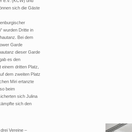
er e.V. (KCW) und
können sich die Gäste
denburgischer
“ wurden Dritte in
chautanz. Bei dem
ndower Garde
chautanz dieser Garde
 gab es den
einem dritten Platz,
uf dem zweiten Platz
chen Miri ertanzte
nso beim
icherten sich Julina
kämpfte sich den
drei Vereine –