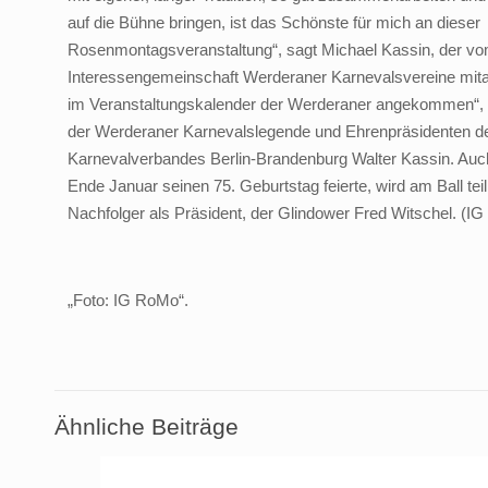
auf die Bühne bringen, ist das Schönste für mich an dieser
Rosenmontagsveranstaltung“, sagt Michael Kassin, der v
Interessengemeinschaft Werderaner Karnevalsvereine mitarb
im Veranstaltungskalender der Werderaner angekommen“, f
der Werderaner Karnevalslegende und Ehrenpräsidenten d
Karnevalverbandes Berlin-Brandenburg Walter Kassin. Auch
Ende Januar seinen 75. Geburtstag feierte, wird am Ball te
Nachfolger als Präsident, der Glindower Fred Witschel. (I
„Foto: IG RoMo“.
Ähnliche Beiträge