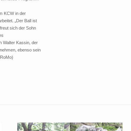
om KCW in der
eitet. „Der Ball ist
reut sich der Sohn
es
 Walter Kassin, der
ilnehmen, ebenso sein
G RoMo)