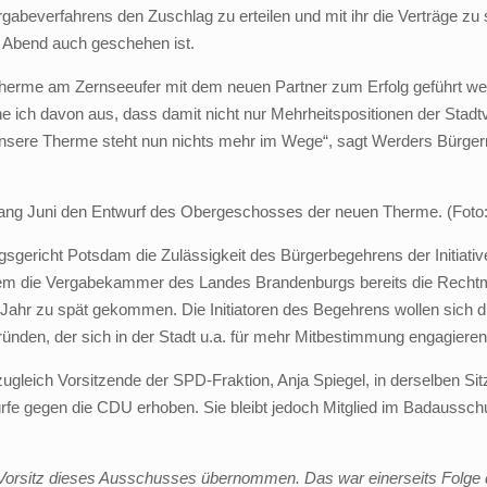
gabeverfahrens den Zuschlag zu erteilen und mit ihr die Verträge zu
 Abend auch geschehen ist.
Therme am Zernseeufer mit dem neuen Partner zum Erfolg geführt wer
e ich davon aus, dass damit nicht nur Mehrheitspositionen der Stad
 unsere Therme steht nun nichts mehr im Wege“, sagt Werders Bürge
ang Juni den Entwurf des Obergeschosses der neuen Therme. (Foto
gsgericht Potsdam die Zulässigkeit des Bürgerbegehrens der Initiati
chdem die Vergabekammer des Landes Brandenburgs bereits die Rechtm
 Jahr zu spät gekommen. Die Initiatoren des Begehrens wollen sich 
gründen, der sich in der Stadt u.a. für mehr Mitbestimmung engagieren 
zugleich Vorsitzende der SPD-Fraktion, Anja Spiegel, in derselben 
fe gegen die CDU erhoben. Sie bleibt jedoch Mitglied im Badausschu
 Vorsitz dieses Ausschusses übernommen. Das war einerseits Folg