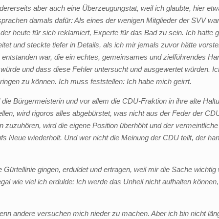
ererseits aber auch eine Überzeugungstat, weil ich glaubte, hier etw
sprachen damals dafür: Als eines der wenigen Mitglieder der SVV war
er heute für sich reklamiert, Experte für das Bad zu sein. Ich hatte 
itet und steckte tiefer in Details, als ich mir jemals zuvor hätte vo
t entstanden war, die ein echtes, gemeinsames und zielführendes Han
n würde und dass diese Fehler untersucht und ausgewertet würden. I
ngen zu können. Ich muss feststellen: Ich habe mich geirrt.
e Bürgermeisterin und vor allem die CDU-Fraktion in ihre alte Haltu
llen, wird rigoros alles abgebürstet, was nicht aus der Feder der CDU,
 zuzuhören, wird die eigene Position überhöht und der vermeintliche
fs Neue wiederholt. Und wer nicht die Meinung der CDU teilt, der ha
ie Gürtellinie gingen, erduldet und ertragen, weil mir die Sache wicht
gal wie viel ich erdulde: Ich werde das Unheil nicht aufhalten können
 wenn andere versuchen mich nieder zu machen. Aber ich bin nicht lä