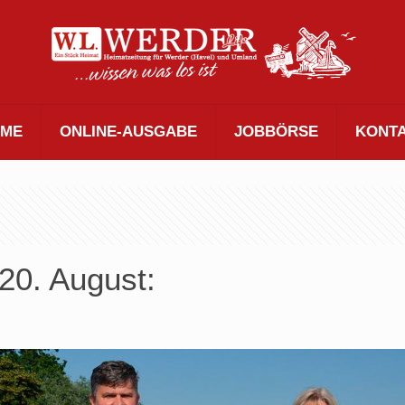
ME
ONLINE-AUSGABE
JOBBÖRSE
KONT
0. August: