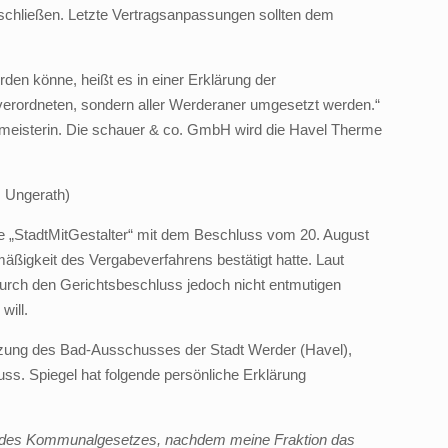
 schließen. Letzte Vertragsanpassungen sollten dem
den könne, heißt es in einer Erklärung der
tverordneten, sondern aller Werderaner umgesetzt werden.“
rmeisterin. Die schauer & co. GmbH wird die Havel Therme
: Ungerath)
ve „StadtMitGestalter“ mit dem Beschluss vom 20. August
äßigkeit des Vergabeverfahrens bestätigt hatte. Laut
durch den Gerichtsbeschluss jedoch nicht entmutigen
will.
Sitzung des Bad-Ausschusses der Stadt Werder (Havel),
ss. Spiegel hat folgende persönliche Erklärung
e des Kommunalgesetzes, nachdem meine Fraktion das