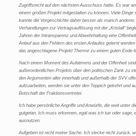
Zugriffsrecht auf den nächsten Ausschuss hatte. Es war and
einem großen Projekt mitgestalten zu können. Viele Dinge 
kannte die Vorgeschichte daher besser als manch anderer, d
Verhandlungen zur Vertragsauflösung mit der „Kristall“ begle
Jahren der Intransparenz und Abwehrhaltung eine Offenhei
Anlauf aus den Fehlern des ersten Anlaufes gelernt werde
das angeschlagene Projekt Therme zu einem guten Ende bri
Nach einem Moment des Aufatmens und der Offenheit sind di
außerordentlichen Projekts über den politischen Zank zu ste
den Argumenten aller innerhalb und außerhalb der SVV offen
aufzuarbeiten, werden sie unter den Teppich gekehrt und au
Botschaft der Fraktionsvertreter.
Ich habe persönliche Angriffe und Anwürfe, die weit unter d
gutgetan. Ich muss erkennen, egal was ich tue oder sage, e
ausnutzen.
Aufgeben ist nicht meine Sache. Ich stecke nicht zurück,