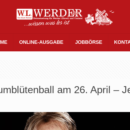
ME
ONLINE-AUSGABE
JOBBÖRSE
KONT
mblütenball am 26. April – Je