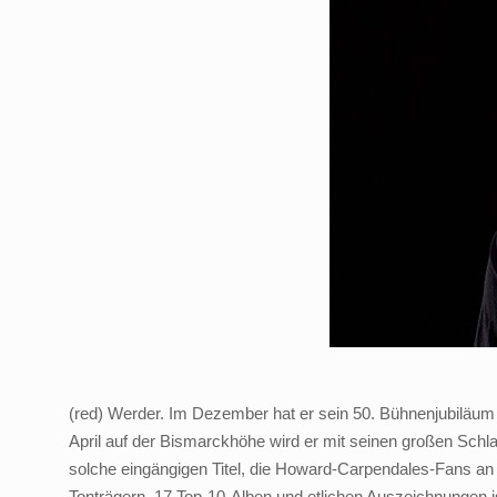
(red) Werder. Im Dezember hat er sein 50. Bühnenjubiläum
April auf der Bismarckhöhe wird er mit seinen großen Schla
solche eingängigen Titel, die Howard-Carpendales-Fans an i
Tonträgern, 17 Top-10-Alben und etlichen Auszeichnungen i