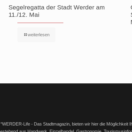
Segelregatta der Stadt Werder am
11./12. Mai
weiterlesen
“WERDER-Life - Das Stadtmagazin, bieten wir hier die Möglichkeit I
bestehend aus Handwerk, Einzelhandel, Gastronomie, Tourismusinfor