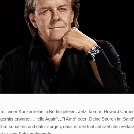
 mit einer Konzertreihe in Berlin gefeiert. Jetzt kommt Howard Car
gerhits erwartet. „Hello Again“, „Ti Amo“ oder „Deine Spuren im Sand
hm schätzen und dafür sorgen, dass er seit fünf Jahrzehnten verlässli
st er eine Schlagerlegende.