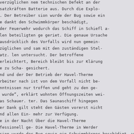
verzüglichen nem technischen Defekt an der
satzkräften Batterie aus. Durch die Explo-
. Der Betreiber sion wurde der Bug sowie ein
e dankt den Schwimmkörper beschädigt,
der Feuerwehr wodurch das Schiff in Schiefl a-
len beteiligten ge geriet. Die genaue Ursache
ausdrücklich des Vorfalls wird nun gemein-
züglichen und sam mit den zuständigen Stel-
atz. len untersucht. Der betroffene
erleichtert, Bereich bleibt bis zur Klärung
e zu Scha- gesichert.
nd und der Der Betrieb der Havel-Therme
rbeiter nach ist von dem Vorfall nicht be-
nntnissen nur troffen und geht zu den ge-
 wurde“, erklärt wohnten Öffnungszeiten wei-
as Schauer. ter. Das Saunaschiff hingegen
er Dank gilt steht den Gästen vorerst nicht
nd allen Ein- mehr zur Verfügung.
e in der Nacht Über die Havel-Therme
fessionell ge- Die Havel-Therme in Werder
sion wurde der Bug sowie ein Schwimmkörper beschädigt, w