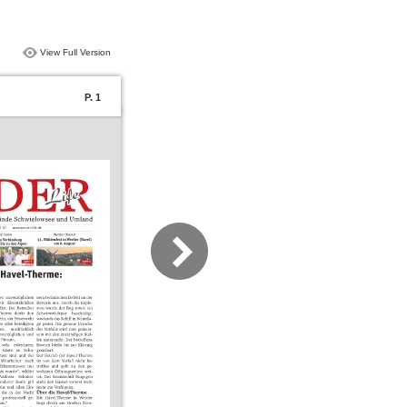
View Full Version
P. 1