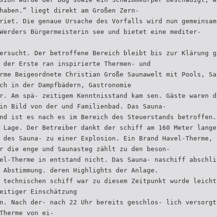
haben.“ liegt direkt am Großen Zern-
riet. Die genaue Ursache des Vorfalls wird nun gemeinsam
Werders Bürgermeisterin see und bietet eine mediter-
ersucht. Der betroffene Bereich bleibt bis zur Klärung g
 der Erste ran inspirierte Thermen- und
rme Beigeordnete Christian Große Saunawelt mit Pools, Sa
ch in der Dampfbädern, Gastronomie
r. Am spä- zeitigem Kenntnisstand kam sen. Gäste waren d
in Bild von der und Familienbad. Das Sauna-
nd ist es nach es im Bereich des Steuerstands betroffen.
 Lage. Der Betreiber dankt der schiff am 160 Meter lange
 des Sauna- zu einer Explosion. Ein Brand Havel-Therme, 
r die enge und Saunasteg zählt zu den beson-
el-Therme in entstand nicht. Das Sauna- naschiff abschli
 Abstimmung. deren Highlights der Anlage.
 technischen schiff war zu diesem Zeitpunkt wurde leicht
eitiger Einschätzung
n. Nach der- nach 22 Uhr bereits geschlos- lich versorgt
Therme von ei-