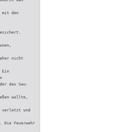
 mit den
esichert.
unen,
aher nicht
 Ein
n
der das Sau-
eßen wollte,
 verletzt und
. Die Feuerwehr